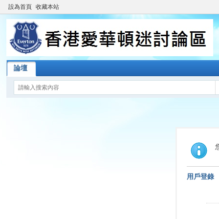
設為首頁
收藏本站
論壇
用戶登錄