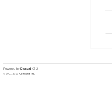
Powered by
Discuz!
X3.2
© 2001-2013
Comsenz Inc.