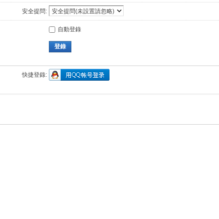
安全提問:
自動登錄
登錄
快捷登錄: