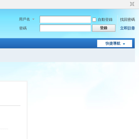
用戶名
自動登錄
找回密碼
登錄
密碼
立即註冊
快捷導航