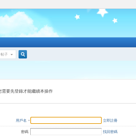
帖子
搜
索
您需要先登錄才能繼續本操作
用戶名
立即註冊
密碼:
找回密碼