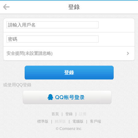
登錄
安全提問(未設置請忽略)
登錄
或使用QQ登錄
首頁
|
登錄
|
註冊
標準版
|
觸屏版
|
電腦版
|
客戶端
© Comsenz Inc.