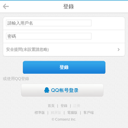
登錄
安全提問(未設置請忽略)
登錄
或使用QQ登錄
首頁
|
登錄
|
註冊
標準版
|
觸屏版
|
電腦版
|
客戶端
© Comsenz Inc.