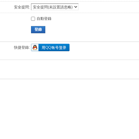
安全提問:
自動登錄
登錄
快捷登錄: