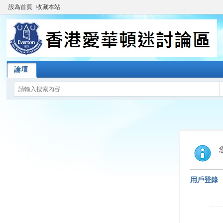
設為首頁
收藏本站
論壇
用戶登錄