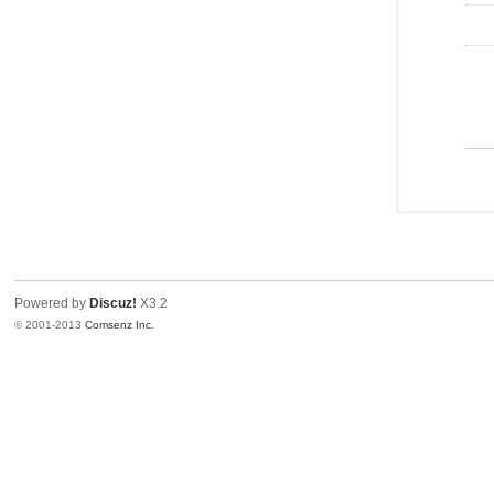
Powered by
Discuz!
X3.2
© 2001-2013
Comsenz Inc.