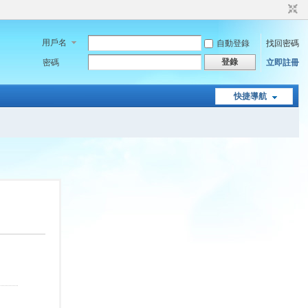
用戶名
自動登錄
找回密碼
登錄
密碼
立即註冊
快捷導航