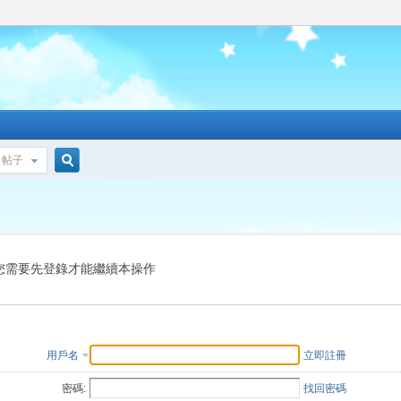
帖子
搜
索
您需要先登錄才能繼續本操作
用戶名
立即註冊
密碼:
找回密碼