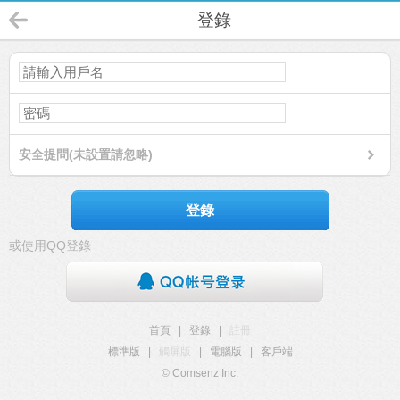
登錄
安全提問(未設置請忽略)
登錄
或使用QQ登錄
首頁
|
登錄
|
註冊
標準版
|
觸屏版
|
電腦版
|
客戶端
© Comsenz Inc.