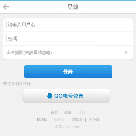
登錄
安全提問(未設置請忽略)
登錄
或使用QQ登錄
首頁
|
登錄
|
註冊
標準版
|
觸屏版
|
電腦版
|
客戶端
© Comsenz Inc.