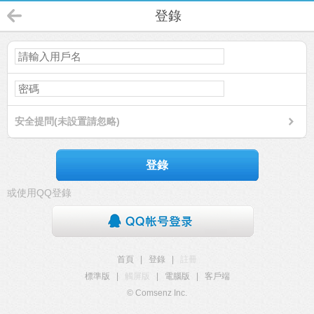
登錄
安全提問(未設置請忽略)
登錄
或使用QQ登錄
首頁
|
登錄
|
註冊
標準版
|
觸屏版
|
電腦版
|
客戶端
© Comsenz Inc.