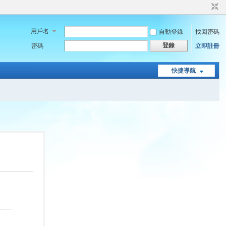
用戶名
自動登錄
找回密碼
登錄
密碼
立即註冊
快捷導航