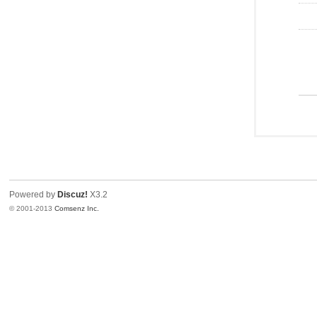
Powered by
Discuz!
X3.2
© 2001-2013
Comsenz Inc.