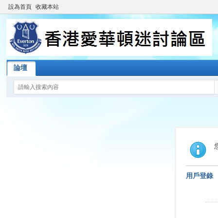
設為首頁
收藏本站
論壇
用戶登錄