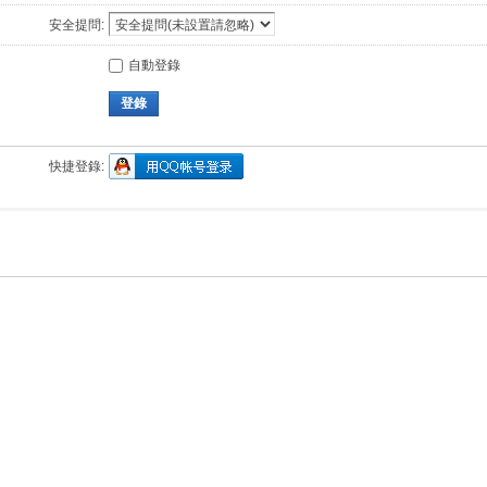
安全提問:
自動登錄
登錄
快捷登錄: