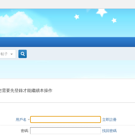
帖子
搜
索
您需要先登錄才能繼續本操作
用戶名
立即註冊
密碼:
找回密碼