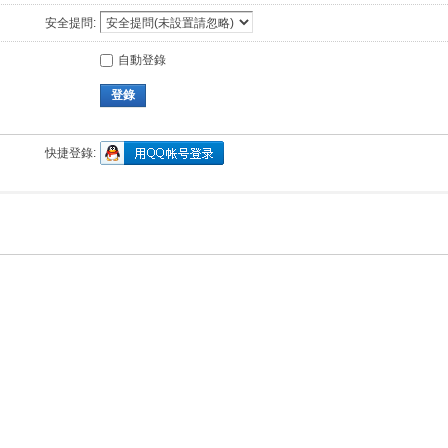
安全提問:
自動登錄
登錄
快捷登錄: