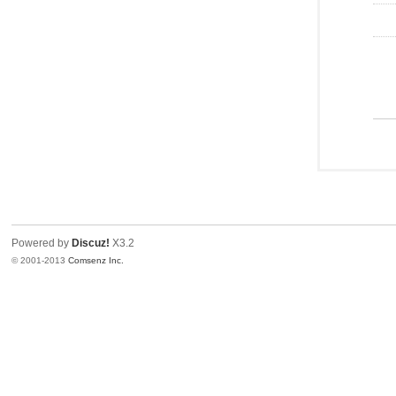
Powered by
Discuz!
X3.2
© 2001-2013
Comsenz Inc.