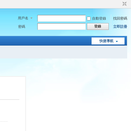
用戶名
自動登錄
找回密碼
登錄
密碼
立即註冊
快捷導航