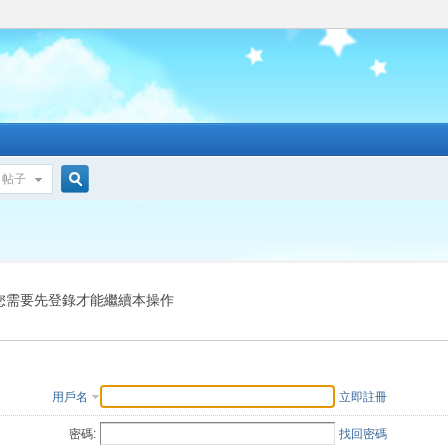
帖子
搜
索
您需要先登錄才能繼續本操作
用戶名
立即註冊
密碼:
找回密碼