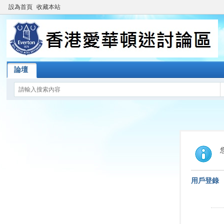
設為首頁
收藏本站
論壇
用戶登錄