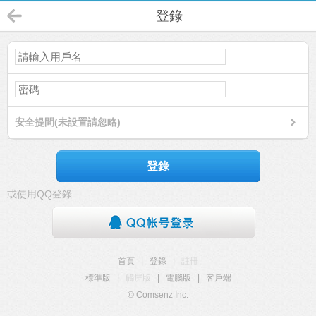
登錄
安全提問(未設置請忽略)
登錄
或使用QQ登錄
首頁
|
登錄
|
註冊
標準版
|
觸屏版
|
電腦版
|
客戶端
© Comsenz Inc.