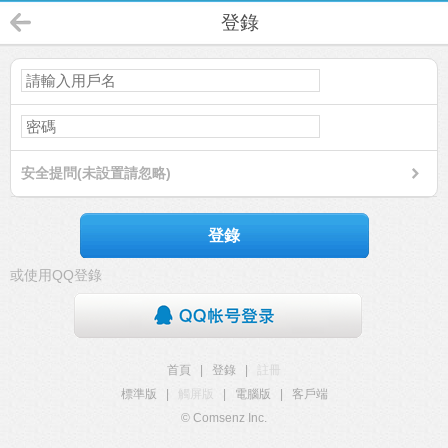
登錄
安全提問(未設置請忽略)
登錄
或使用QQ登錄
首頁
|
登錄
|
註冊
標準版
|
觸屏版
|
電腦版
|
客戶端
© Comsenz Inc.