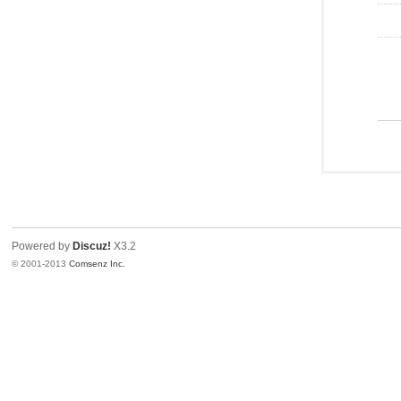
Powered by
Discuz!
X3.2
© 2001-2013
Comsenz Inc.