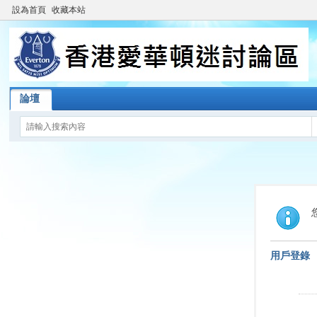
設為首頁
收藏本站
論壇
用戶登錄