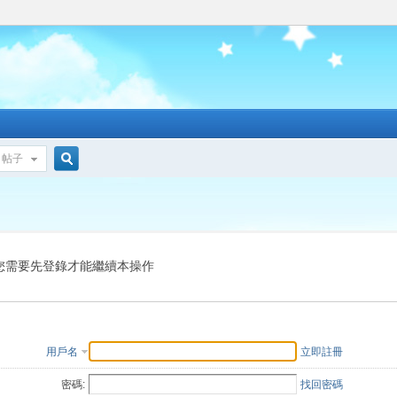
帖子
搜
索
您需要先登錄才能繼續本操作
用戶名
立即註冊
密碼:
找回密碼