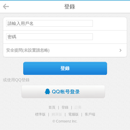
登錄
安全提問(未設置請忽略)
登錄
或使用QQ登錄
首頁
|
登錄
|
註冊
標準版
|
觸屏版
|
電腦版
|
客戶端
© Comsenz Inc.