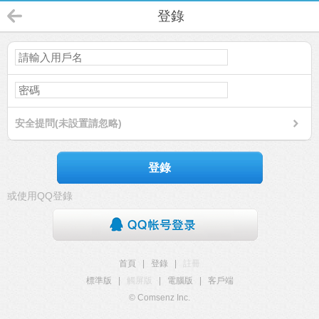
登錄
安全提問(未設置請忽略)
登錄
或使用QQ登錄
首頁
|
登錄
|
註冊
標準版
|
觸屏版
|
電腦版
|
客戶端
© Comsenz Inc.