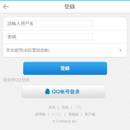
登錄
安全提問(未設置請忽略)
登錄
或使用QQ登錄
首頁
|
登錄
|
註冊
標準版
|
觸屏版
|
電腦版
|
客戶端
© Comsenz Inc.