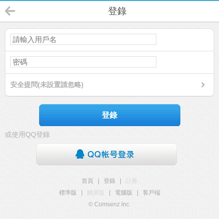
登錄
安全提問(未設置請忽略)
登錄
或使用QQ登錄
首頁
|
登錄
|
註冊
標準版
|
觸屏版
|
電腦版
|
客戶端
© Comsenz Inc.