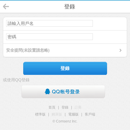
登錄
安全提問(未設置請忽略)
登錄
或使用QQ登錄
首頁
|
登錄
|
註冊
標準版
|
觸屏版
|
電腦版
|
客戶端
© Comsenz Inc.