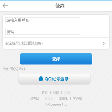
登錄
安全提問(未設置請忽略)
登錄
或使用QQ登錄
首頁
|
登錄
|
註冊
標準版
|
觸屏版
|
電腦版
|
客戶端
© Comsenz Inc.