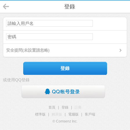
登錄
安全提問(未設置請忽略)
登錄
或使用QQ登錄
首頁
|
登錄
|
註冊
標準版
|
觸屏版
|
電腦版
|
客戶端
© Comsenz Inc.