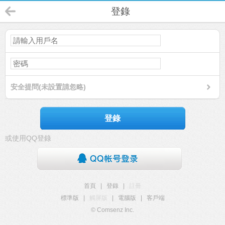
登錄
安全提問(未設置請忽略)
登錄
或使用QQ登錄
首頁
|
登錄
|
註冊
標準版
|
觸屏版
|
電腦版
|
客戶端
© Comsenz Inc.