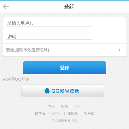
登錄
安全提問(未設置請忽略)
登錄
或使用QQ登錄
首頁
|
登錄
|
註冊
標準版
|
觸屏版
|
電腦版
|
客戶端
© Comsenz Inc.