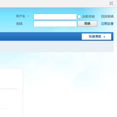
用戶名
自動登錄
找回密碼
登錄
密碼
立即註冊
快捷導航