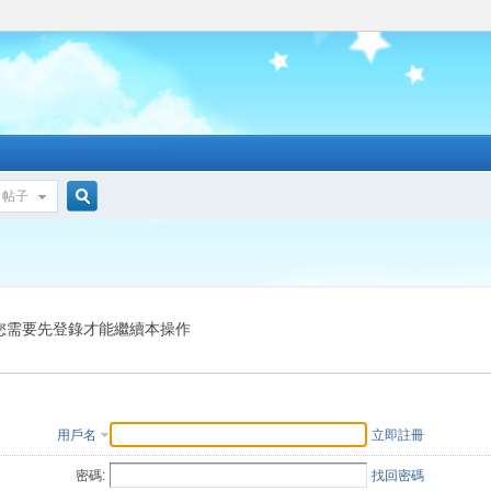
帖子
搜
索
您需要先登錄才能繼續本操作
用戶名
立即註冊
密碼:
找回密碼