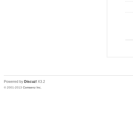
Powered by
Discuz!
X3.2
© 2001-2013
Comsenz Inc.