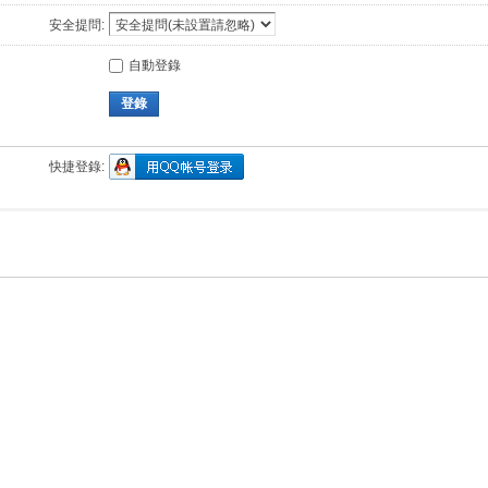
安全提問:
自動登錄
登錄
快捷登錄: