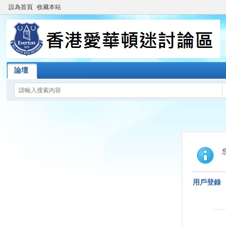
設為首頁
收藏本站
論壇
用戶登錄