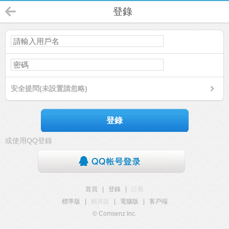
登錄
安全提問(未設置請忽略)
登錄
或使用QQ登錄
首頁
|
登錄
|
註冊
標準版
|
觸屏版
|
電腦版
|
客戶端
© Comsenz Inc.