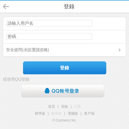
登錄
安全提問(未設置請忽略)
登錄
或使用QQ登錄
首頁
|
登錄
|
註冊
標準版
|
觸屏版
|
電腦版
|
客戶端
© Comsenz Inc.