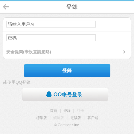
登錄
安全提問(未設置請忽略)
登錄
或使用QQ登錄
首頁
|
登錄
|
註冊
標準版
|
觸屏版
|
電腦版
|
客戶端
© Comsenz Inc.