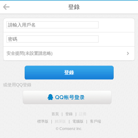
登錄
安全提問(未設置請忽略)
登錄
或使用QQ登錄
首頁
|
登錄
|
註冊
標準版
|
觸屏版
|
電腦版
|
客戶端
© Comsenz Inc.