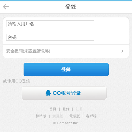
登錄
安全提問(未設置請忽略)
登錄
或使用QQ登錄
首頁
|
登錄
|
註冊
標準版
|
觸屏版
|
電腦版
|
客戶端
© Comsenz Inc.