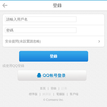
登錄
安全提問(未設置請忽略)
登錄
或使用QQ登錄
首頁
|
登錄
|
註冊
標準版
|
觸屏版
|
電腦版
|
客戶端
© Comsenz Inc.