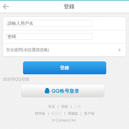
登錄
安全提問(未設置請忽略)
登錄
或使用QQ登錄
首頁
|
登錄
|
註冊
標準版
|
觸屏版
|
電腦版
|
客戶端
© Comsenz Inc.