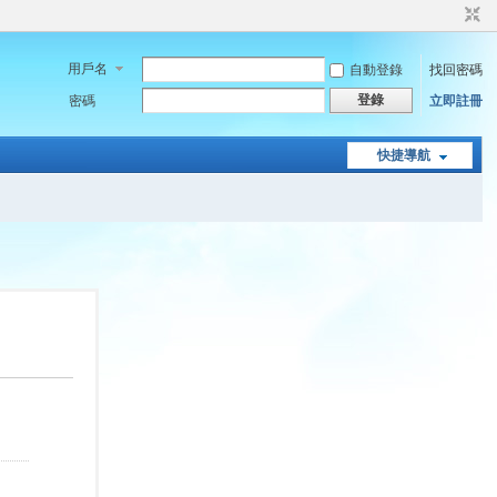
用戶名
自動登錄
找回密碼
登錄
密碼
立即註冊
快捷導航