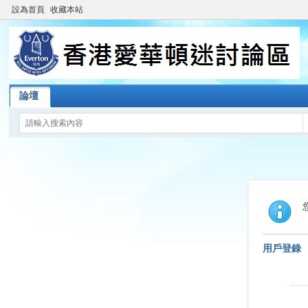
設為首頁
收藏本站
論壇
用戶登錄