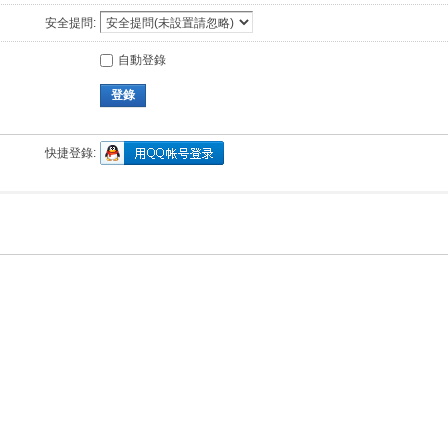
安全提問:
自動登錄
登錄
快捷登錄: