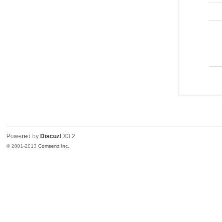
Powered by
Discuz!
X3.2
© 2001-2013
Comsenz Inc.