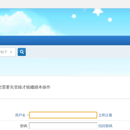
帖子
搜
索
您需要先登錄才能繼續本操作
用戶名
立即註冊
密碼:
找回密碼