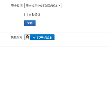
安全提問:
自動登錄
登錄
快捷登錄: