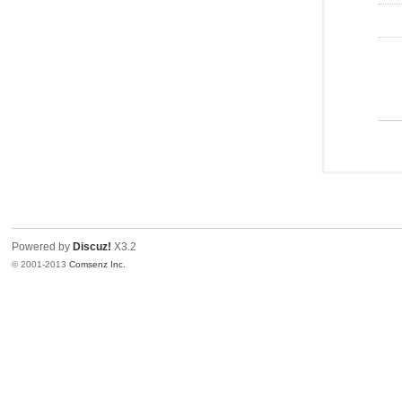
Powered by
Discuz!
X3.2
© 2001-2013
Comsenz Inc.