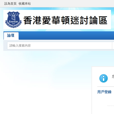
設為首頁
收藏本站
論壇
用戶登錄