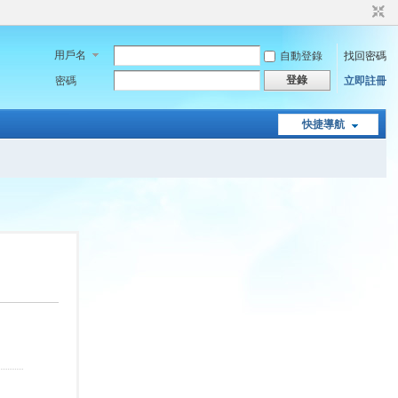
用戶名
自動登錄
找回密碼
登錄
密碼
立即註冊
快捷導航