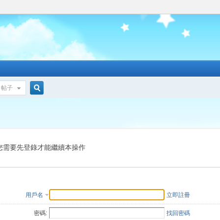
帖子
搜
索
您需要先登錄才能繼續本操作
用戶名
立即註冊
密碼:
找回密碼