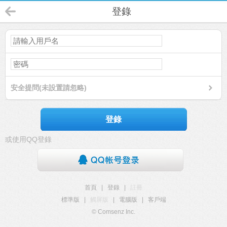
登錄
安全提問(未設置請忽略)
登錄
或使用QQ登錄
首頁
|
登錄
|
註冊
標準版
|
觸屏版
|
電腦版
|
客戶端
© Comsenz Inc.