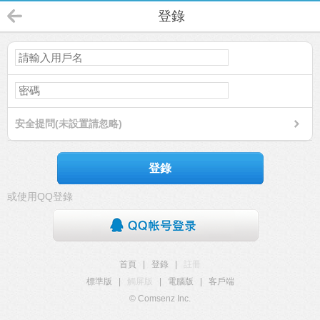
登錄
安全提問(未設置請忽略)
登錄
或使用QQ登錄
首頁
|
登錄
|
註冊
標準版
|
觸屏版
|
電腦版
|
客戶端
© Comsenz Inc.