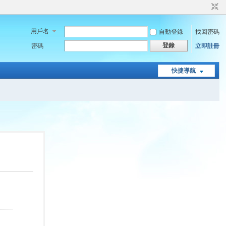
用戶名
自動登錄
找回密碼
登錄
密碼
立即註冊
快捷導航