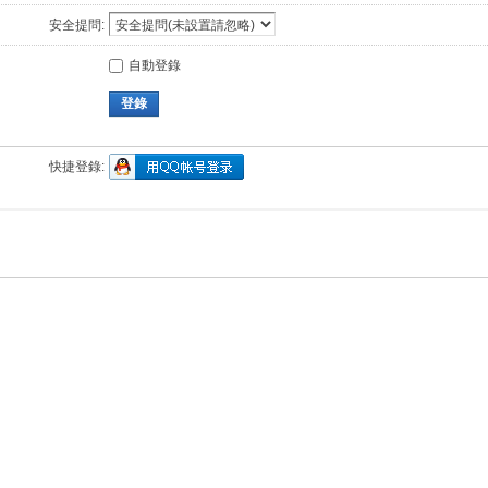
安全提問:
自動登錄
登錄
快捷登錄: