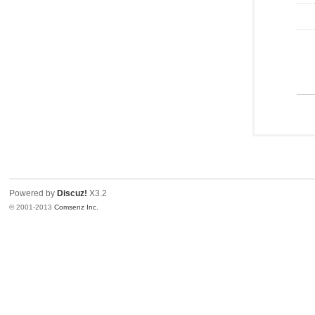
Powered by
Discuz!
X3.2
© 2001-2013
Comsenz Inc.