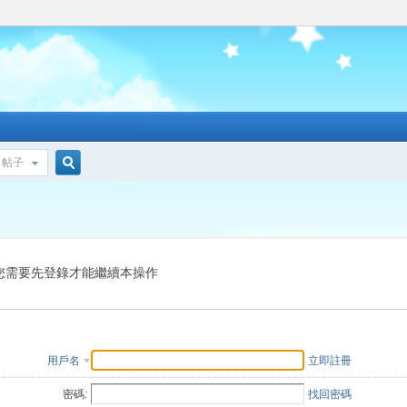
帖子
搜
索
您需要先登錄才能繼續本操作
用戶名
立即註冊
密碼:
找回密碼