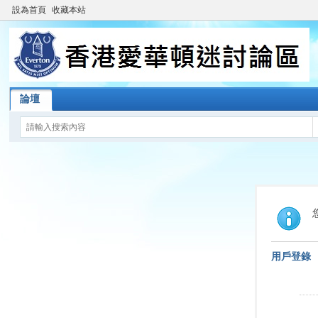
設為首頁
收藏本站
論壇
用戶登錄