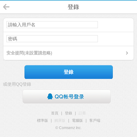
登錄
安全提問(未設置請忽略)
登錄
或使用QQ登錄
首頁
|
登錄
|
註冊
標準版
|
觸屏版
|
電腦版
|
客戶端
© Comsenz Inc.