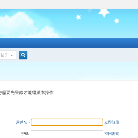
帖子
搜
索
您需要先登錄才能繼續本操作
用戶名
立即註冊
密碼:
找回密碼