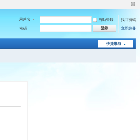
用戶名
自動登錄
找回密碼
登錄
密碼
立即註冊
快捷導航