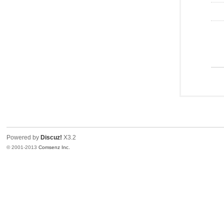
Powered by
Discuz!
X3.2
© 2001-2013
Comsenz Inc.