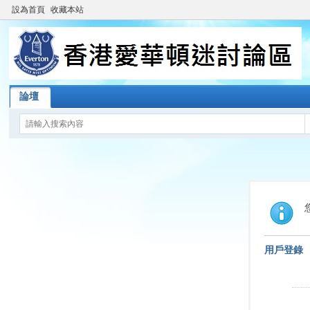
設為首頁
收藏本站
論壇
用戶登錄