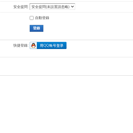
安全提問:
自動登錄
登錄
快捷登錄: