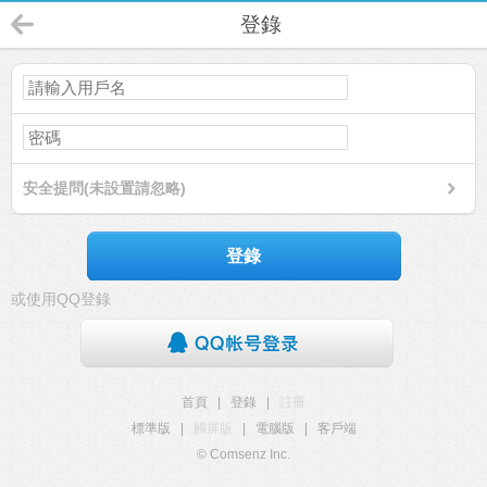
登錄
安全提問(未設置請忽略)
登錄
或使用QQ登錄
首頁
|
登錄
|
註冊
標準版
|
觸屏版
|
電腦版
|
客戶端
© Comsenz Inc.