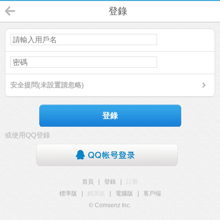
登錄
安全提問(未設置請忽略)
登錄
或使用QQ登錄
首頁
|
登錄
|
註冊
標準版
|
觸屏版
|
電腦版
|
客戶端
© Comsenz Inc.