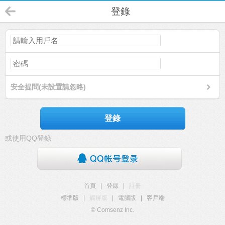
登錄
安全提問(未設置請忽略)
登錄
或使用QQ登錄
首頁
|
登錄
|
註冊
標準版
|
觸屏版
|
電腦版
|
客戶端
© Comsenz Inc.