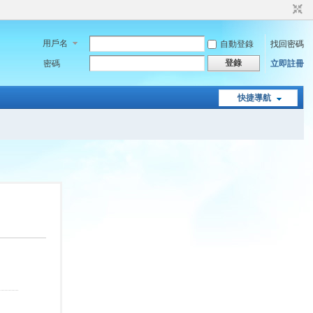
用戶名
自動登錄
找回密碼
登錄
密碼
立即註冊
快捷導航