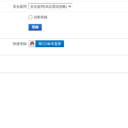
安全提問:
自動登錄
登錄
快捷登錄: