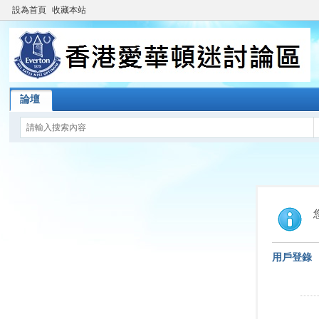
設為首頁
收藏本站
論壇
用戶登錄