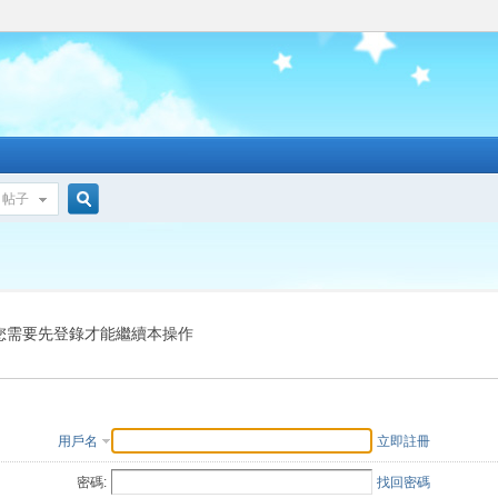
帖子
搜
索
您需要先登錄才能繼續本操作
用戶名
立即註冊
密碼:
找回密碼