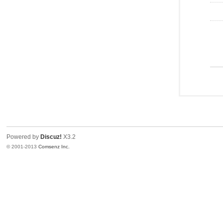
Powered by
Discuz!
X3.2
© 2001-2013
Comsenz Inc.