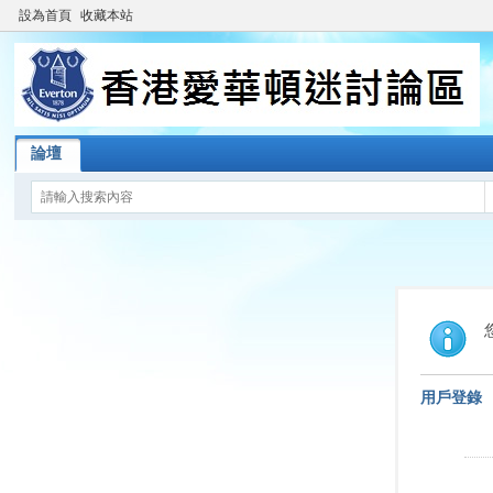
設為首頁
收藏本站
論壇
用戶登錄