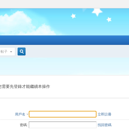
帖子
搜
索
您需要先登錄才能繼續本操作
用戶名
立即註冊
密碼:
找回密碼