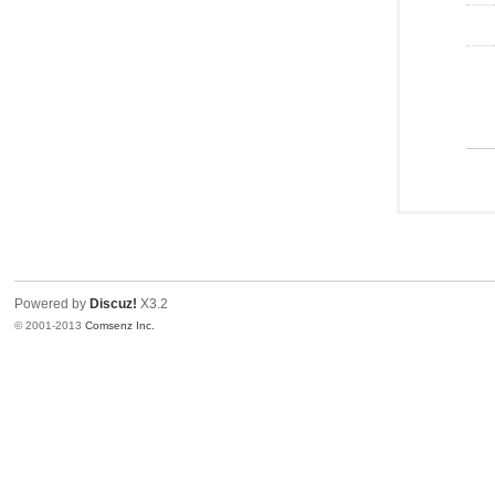
Powered by
Discuz!
X3.2
© 2001-2013
Comsenz Inc.