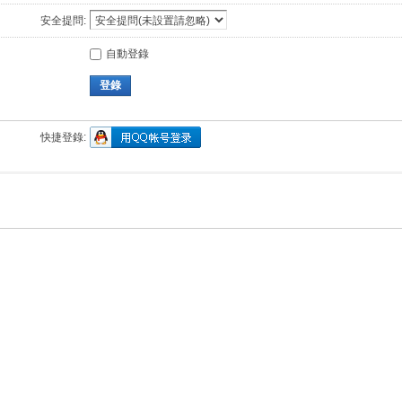
安全提問:
自動登錄
登錄
快捷登錄: