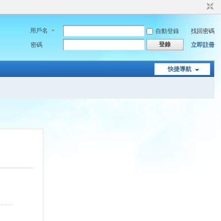
用戶名
自動登錄
找回密碼
登錄
密碼
立即註冊
快捷導航