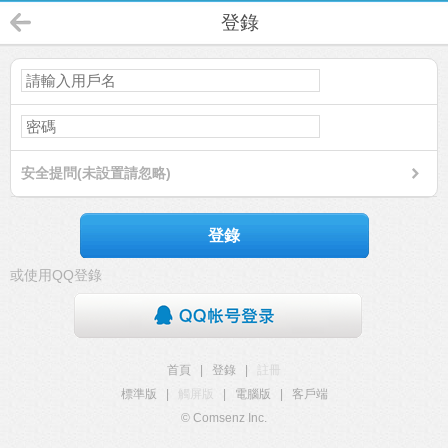
登錄
安全提問(未設置請忽略)
登錄
或使用QQ登錄
首頁
|
登錄
|
註冊
標準版
|
觸屏版
|
電腦版
|
客戶端
© Comsenz Inc.