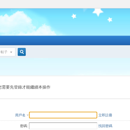
帖子
搜
索
您需要先登錄才能繼續本操作
用戶名
立即註冊
密碼:
找回密碼