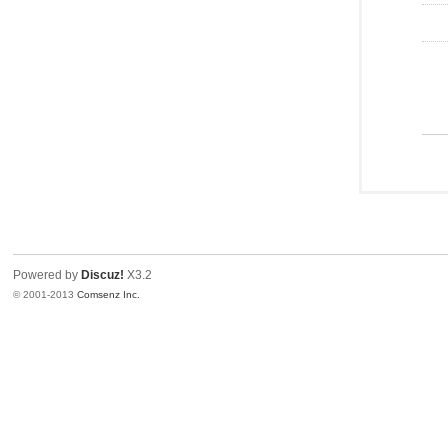
Powered by
Discuz!
X3.2
© 2001-2013
Comsenz Inc.