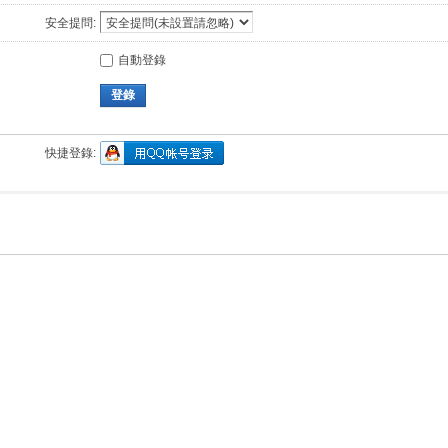
安全提問:
自動登錄
登錄
快捷登錄: