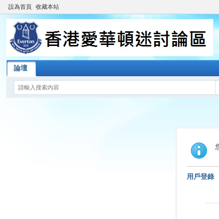
設為首頁
收藏本站
論壇
用戶登錄