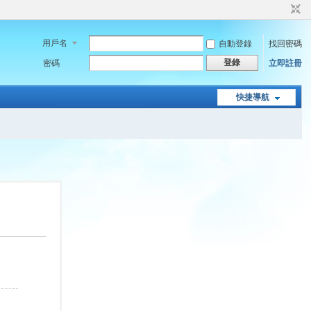
用戶名
自動登錄
找回密碼
登錄
密碼
立即註冊
快捷導航