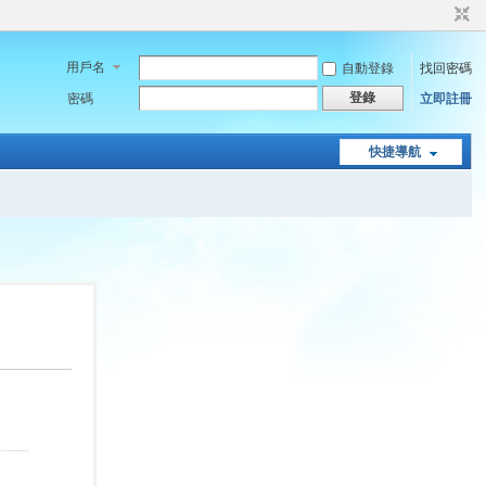
用戶名
自動登錄
找回密碼
登錄
密碼
立即註冊
快捷導航