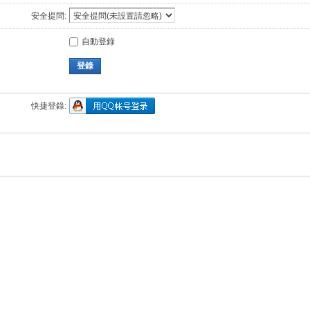
安全提問:
自動登錄
登錄
快捷登錄: