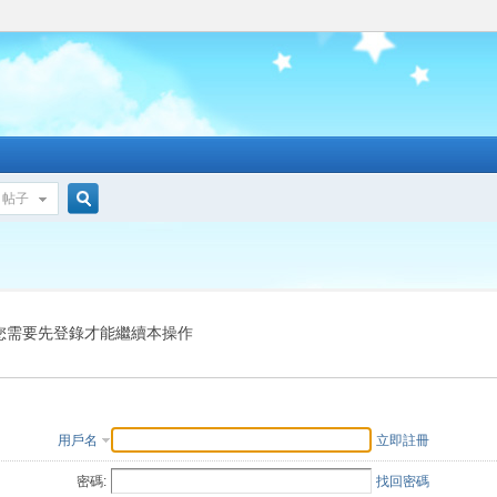
帖子
搜
索
您需要先登錄才能繼續本操作
用戶名
立即註冊
密碼:
找回密碼