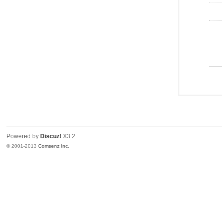
Powered by
Discuz!
X3.2
© 2001-2013
Comsenz Inc.