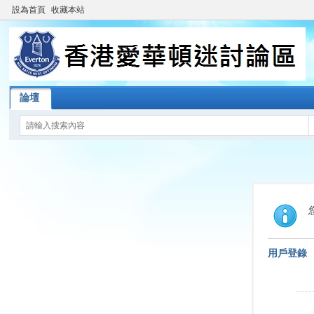
設為首頁
收藏本站
論壇
用戶登錄