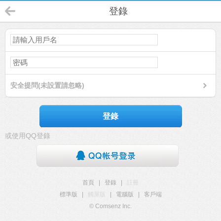
登錄
安全提問(未設置請忽略)
登錄
或使用QQ登錄
首頁
|
登錄
|
註冊
標準版
|
觸屏版
|
電腦版
|
客戶端
© Comsenz Inc.