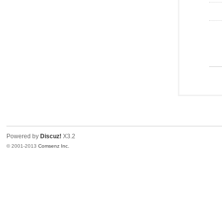
Powered by
Discuz!
X3.2
© 2001-2013
Comsenz Inc.