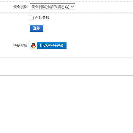
安全提問:
自動登錄
登錄
快捷登錄: