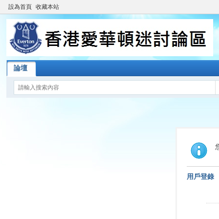
設為首頁
收藏本站
論壇
用戶登錄