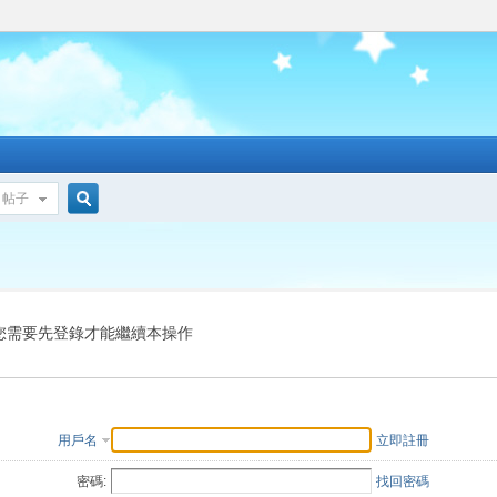
帖子
搜
索
您需要先登錄才能繼續本操作
用戶名
立即註冊
密碼:
找回密碼