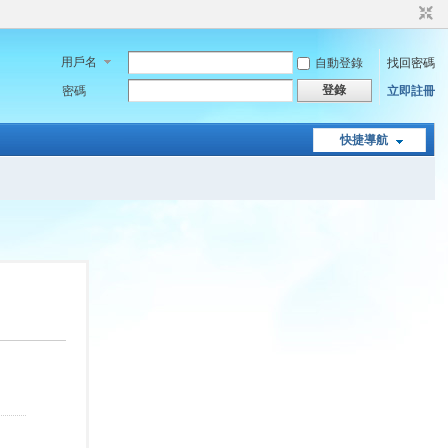
用戶名
自動登錄
找回密碼
登錄
密碼
立即註冊
快捷導航