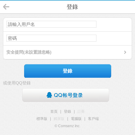
登錄
安全提問(未設置請忽略)
登錄
或使用QQ登錄
首頁
|
登錄
|
註冊
標準版
|
觸屏版
|
電腦版
|
客戶端
© Comsenz Inc.