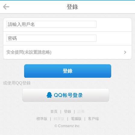
登錄
安全提問(未設置請忽略)
登錄
或使用QQ登錄
首頁
|
登錄
|
註冊
標準版
|
觸屏版
|
電腦版
|
客戶端
© Comsenz Inc.