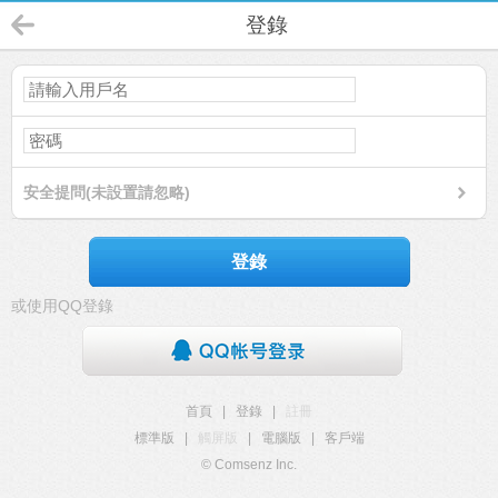
登錄
安全提問(未設置請忽略)
登錄
或使用QQ登錄
首頁
|
登錄
|
註冊
標準版
|
觸屏版
|
電腦版
|
客戶端
© Comsenz Inc.