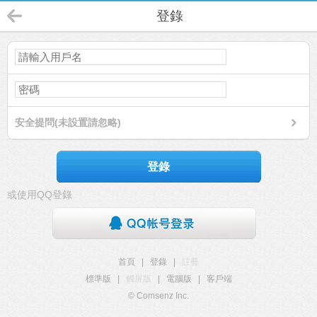
登錄
安全提問(未設置請忽略)
登錄
或使用QQ登錄
首頁
|
登錄
|
註冊
標準版
|
觸屏版
|
電腦版
|
客戶端
© Comsenz Inc.